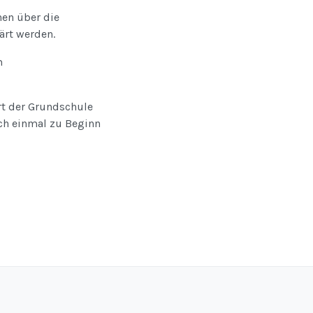
nen über die
ärt werden.
m
rt der Grundschule
och einmal zu Beginn